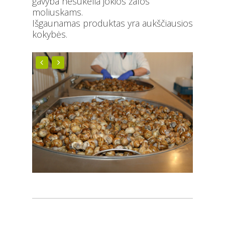
gavyba nesukelia jokios žalos
moliuskams.
Išgaunamas produktas yra aukščiausios
kokybės.