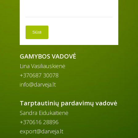
GAMYBOS VADOVĖ
Lina Vasiliauskienė
+370687 30078
info@darveja.lt
Tarptautinių pardavimų vadovė
Sandra Eidukaitienė
+370616 28896
export@darveja.lt