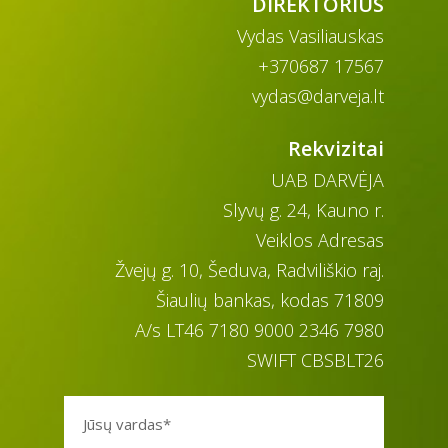
DIREKTORIUS
Vydas Vasiliauskas
+370687 17567
vydas@darveja.lt
Rekvizitai
UAB DARVĖJA
Slyvų g. 24, Kauno r.
Veiklos Adresas
Žvejų g. 10, Šeduva, Radviliškio raj.
Šiaulių bankas, kodas 71809
A/s LT46 7180 9000 2346 7980
SWIFT CBSBLT26
Jūsų vardas*